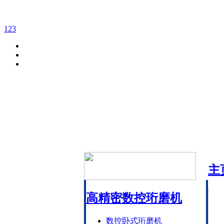
1
2
3
主
高精密数控珩磨机
数控卧式珩磨机