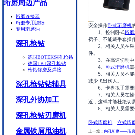
珩磨周边产品
珩磨连接器
珩磨专用滤纸
安全操作
卧式珩磨机
专用珩磨油
1、控制卧式
珩磨
裙子、不能戴手套操
深孔枪钻
2、相关人员在采用
件。
德国BOTEK深孔枪钻
3、在高速切削中，
德国TBT深孔枪钻
4、
卧式珩磨机
需
枪钻修磨及焊接
5、相关人员不能在
减少飞出伤人。
深孔枪钻钻辅具
6、卡盘扳手需要随
7、相关人员在操作
深孔外协加工
近，这样才能杜绝切
8、相关人员需要做
深孔枪钻刃磨机
卧式珩磨机
立式珩
金属铁屑甩油机
上一篇：
内孔珩磨——珩磨