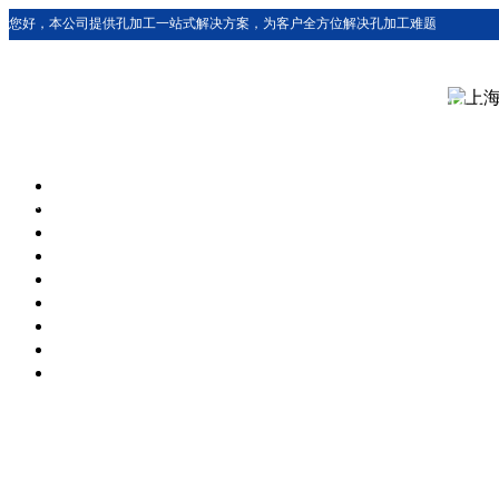
您好，本公司提供孔加工一站式解决方案，为客户全方位解决孔加工难题
上海铸运机械有限
上海铸运机械有限公司
致力于为客户提供孔加工综合性解决方案，是专
企业。公司经过数年的发展和技术创新，紧跟国际前沿先进技术，并与德国
多类型数控珩磨设备，多项技术处于国内领先地位。公司配套销售德国进口深孔枪钻