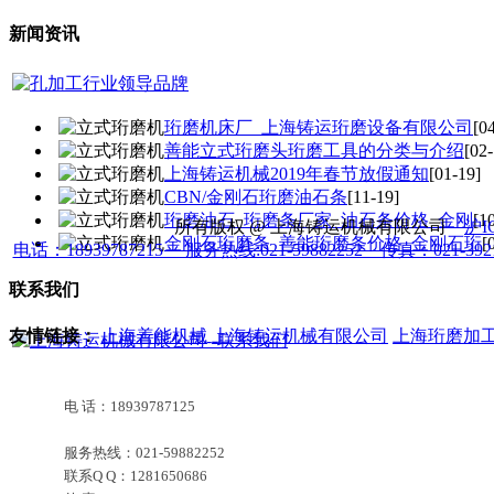
新闻资讯
珩磨机床厂_上海铸运珩磨设备有限公司
[0
善能立式珩磨头珩磨工具的分类与介绍
[02-
上海铸运机械2019年春节放假通知
[01-19]
CBN/金刚石珩磨油石条
[11-19]
珩磨油石_珩磨条厂家_油石条价格_金刚
[1
所有版权 @ 上海铸运机械有限公司
沪I
金刚石珩磨条_善能珩磨条价格_金刚石珩
[
电话：18939787215 服务热线:021-59882252 传真：021-39
联系我们
友情链接：
上海善能机械
上海铸运机械有限公司
上海珩磨加
电 话：18939787125
服务热线：021-59882252
联系Q Q：1281650686