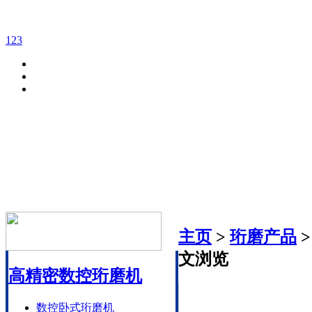
1
2
3
主页
>
珩磨产品
文浏览
高精密数控珩磨机
数控卧式珩磨机