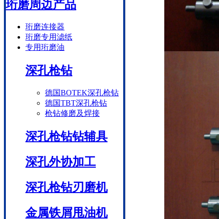
珩磨周边产品
珩磨连接器
珩磨专用滤纸
专用珩磨油
深孔枪钻
德国BOTEK深孔枪钻
德国TBT深孔枪钻
枪钻修磨及焊接
深孔枪钻钻辅具
深孔外协加工
深孔枪钻刃磨机
金属铁屑甩油机