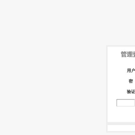
用
密
验